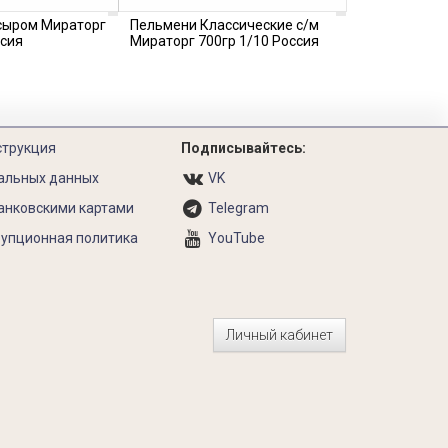
 сыром Мираторг
Пельмени Классические с/м
ссия
Мираторг 700гр 1/10 Россия
струкция
Подписывайтесь:
альных данных
VK
анковскими картами
Telegram
упционная политика
YouTube
Личный кабинет