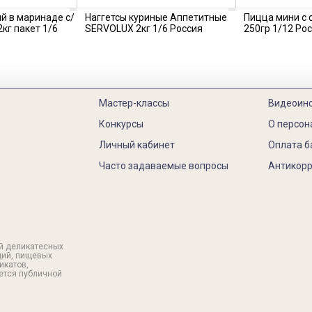
й в маринаде с/
Наггетсы куриные Аппетитные
Пицца мини с
кг пакет 1/6
SERVOLUX 2кг 1/6 Россия
250гр 1/12 Ро
Мастер-классы
Видеоин
Конкурсы
О персон
Личный кабинет
Оплата б
Часто задаваемые вопросы
Антикорр
й деликатесных
ций, пищевых
икатов,
яется публичной