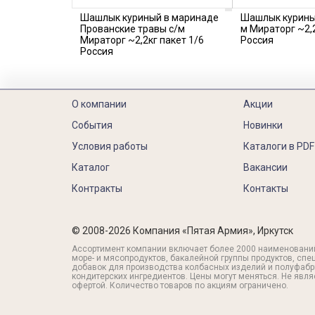
Шашлык куриный в маринаде
Шашлык курины
Прованские травы с/м
м Мираторг ~2,2
Мираторг ~2,2кг пакет 1/6
Россия
Россия
О компании
Акции
События
Новинки
Условия работы
Каталоги в PDF
Каталог
Вакансии
Контракты
Контакты
© 2008-2026 Компания «Пятая Армия», Иркутск
Ассортимент компании включает более 2000 наименовани
море- и мясопродуктов, бакалейной группы продуктов, спе
добавок для производства колбасных изделий и полуфабр
кондитерских ингредиентов. Цены могут меняться. Не явл
офертой. Количество товаров по акциям ограничено.