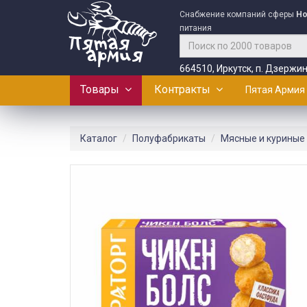
Снабжение компаний сферы
Ho
питания
664510, Иркутск, п. Дзержин
Товары
Контракты
Пятая Армия
Каталог
Полуфабрикаты
Мясные и куриные