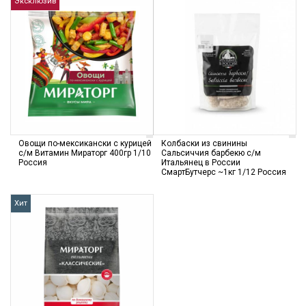
Эксклюзив
Овощи по-мексикански с курицей
Колбаски из свинины
с/м Витамин Мираторг 400гр 1/10
Сальсиччия барбекю с/м
Россия
Итальянец в России
СмартБутчерс ~1кг 1/12 Россия
Хит