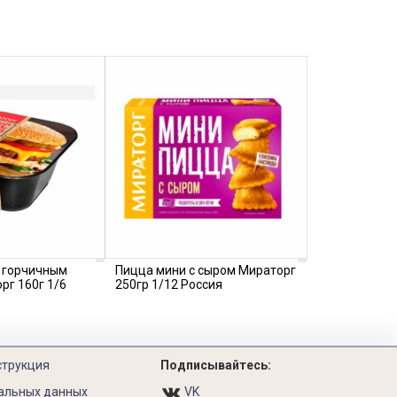
с горчичным
Пицца мини с сыром Мираторг
рг 160г 1/6
250гр 1/12 Россия
струкция
Подписывайтесь:
альных данных
VK