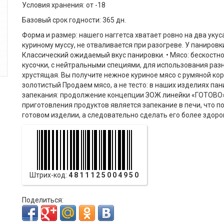
Условия хранения: от -18
Базовый срок годности: 365 дн.
Форма и размер: нашего наггетса хватает ровно на два укус
куриному муссу, не отваливается при разогреве. У панировки
Классический ожидаемый вкус панировки. • Мясо: бескостное 
кусочки, с нейтральными специями, для использования разн
хрустящая. Вы получите нежное куриное мясо с румяной кор
золотистый Продаем мясо, а не тесто: в наших изделиях па
запекания: продолжение концепции ЗОЖ линейки «ГОТОВО»
приготовления продуктов является запекание в печи, что 
готовом изделии, а следовательно сделать его более здор
Штрих-код:
4811125004950
Поделиться: