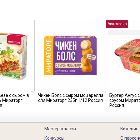
Эксклюзив
езе с сыром в
Чикен Болс с сыром моцарелла
Бургер Ангус 
ь Мираторг
с/м Мираторг 235г 1/12 Россия
соусом Мирато
я
Россия
Мастер-классы
Видеоин
Конкурсы
О персон