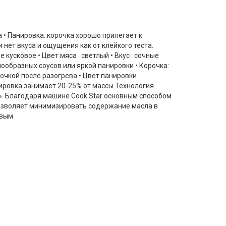
а • Панировка: корочка хорошо прилегает к
 нет вкуса и ощущения как от клейкого теста.
кусковое • Цвет мяса : светлый • Вкус : сочные
ообразных соусов или яркой панировки • Корочка:
очкой после разогрева • Цвет панировки :
нировка занимает 20-25% от массы Технология
. Благодаря машине Cook Star основным способом
позволяет минимизировать содержание масла в
овым