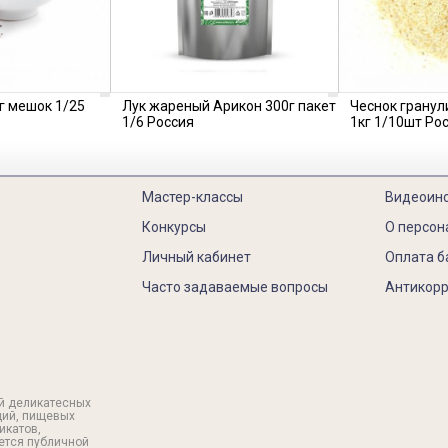
г мешок 1/25
Лук жареный Арикон 300г пакет
Чеснок гранул
1/6 Россия
1кг 1/10шт Ро
Мастер-классы
Видеоин
Конкурсы
О персон
Личный кабинет
Оплата б
Часто задаваемые вопросы
Антикорр
й деликатесных
ций, пищевых
икатов,
яется публичной