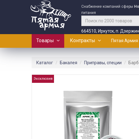
Снабжение компаний сферы
Ho
питания
664510, Иркутск, п. Дзержин
Товары
Контракты
Пятая Армия
Каталог
Бакалея
Приправы, специи
Барб
Эксклюзив