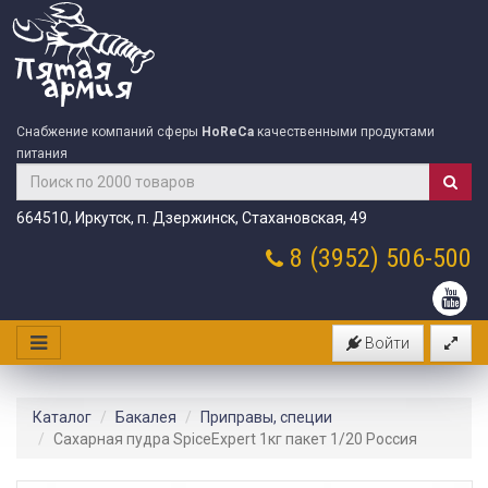
Снабжение компаний сферы
HoReCa
качественными продуктами
питания
664510, Иркутск, п. Дзержинск, Стахановская, 49
8 (3952)
506-500
Войти
Каталог
Бакалея
Приправы, специи
Сахарная пудра SpiceExpert 1кг пакет 1/20 Россия