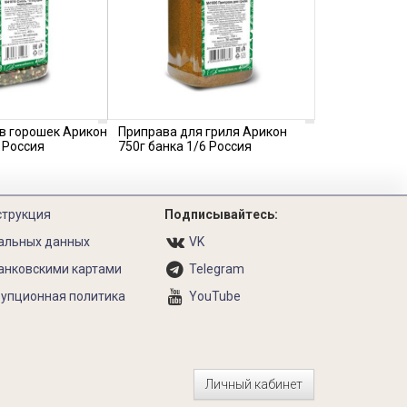
в горошек Арикон
Приправа для гриля Арикон
 Россия
750г банка 1/6 Россия
струкция
Подписывайтесь:
альных данных
VK
анковскими картами
Telegram
упционная политика
YouTube
Личный кабинет