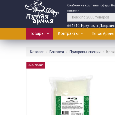
Снабжение компаний сферы
Ho
питания
664510, Иркутск, п. Дзержин
Товары
Контракты
Пятая Армия
Каталог
Бакалея
Приправы, специи
Крах
Эксклюзив