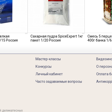
мелкая
Сахарная пудра SpiceExpert 1кг
Смесь 5 перце
1/15 Россия
пакет 1/20 Россия
400г банка 1/6
Мастер-классы
Видеоин
Конкурсы
О персон
Личный кабинет
Оплата б
Часто задаваемые вопросы
Антикорр
й деликатесных