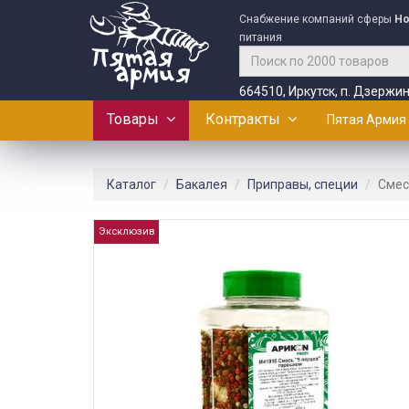
Снабжение компаний сферы
Ho
питания
664510, Иркутск, п. Дзержин
Товары
Контракты
Пятая Армия
Каталог
Бакалея
Приправы, специи
Смес
Эксклюзив