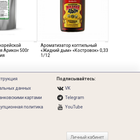
корейской
Ароматизатор коптильный
я Арикон 500г
«Жидкий дым» «Костровок» 0,33
сия
1/12
струкция
Подписывайтесь:
альных данных
VK
анковскими картами
Telegram
упционная политика
YouTube
Личный кабинет