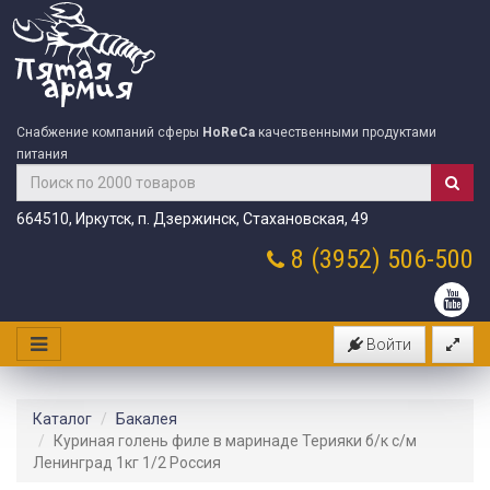
Снабжение компаний сферы
HoReCa
качественными продуктами
питания
664510, Иркутск, п. Дзержинск, Стахановская, 49
8 (3952)
506-500
Войти
Каталог
Бакалея
Куриная голень филе в маринаде Терияки б/к с/м
Ленинград 1кг 1/2 Россия