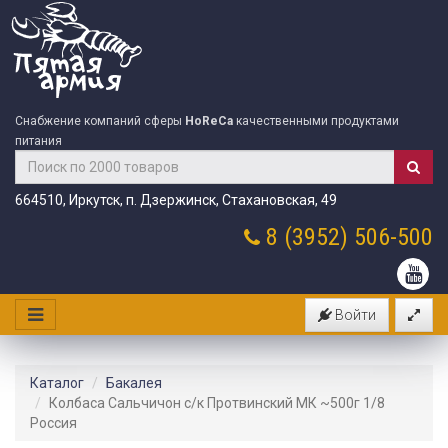
Снабжение компаний сферы
HoReCa
качественными продуктами
питания
664510, Иркутск, п. Дзержинск, Стахановская, 49
8 (3952)
506-500
Войти
Каталог
Бакалея
Колбаса Сальчичон с/к Протвинский МК ~500г 1/8
Россия