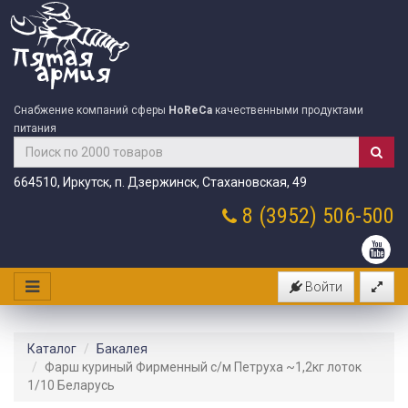
Снабжение компаний сферы
HoReCa
качественными продуктами
питания
664510, Иркутск, п. Дзержинск, Стахановская, 49
8 (3952)
506-500
Войти
Каталог
Бакалея
Фарш куриный Фирменный с/м Петруха ~1,2кг лоток
1/10 Беларусь