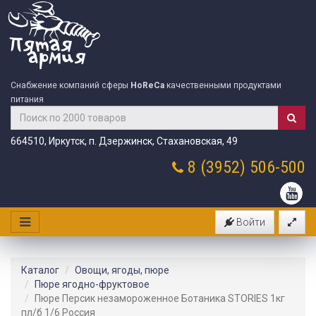
Снабжение компаний сферы
HoReCa
качественными продуктами
питания
664510, Иркутск, п. Дзержинск, Стахановская, 49
8 (3952)
506-500
Войти
Каталог
Овощи, ягоды, пюре
Пюре ягодно-фруктовое
Пюре Персик незамороженное Ботаника STORIES 1кг
пл/б 1/6 Россия