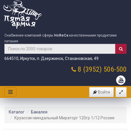
Снабжение компаний сферы
HoReCa
качественными продуктами
питания
664510, Иркутск, п. Дзержинск, Стахановская, 49
8 (3952)
506-500
Войти
Каталог
Бакалея
Круассан миндальный Мираторг 120гр 1/12 Россия