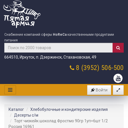
Снабжение компаний сферы
HoReCa
качественными продуктами
питания
664510, Иркутск, п. Дзержинск, Стахановская, 49
8 (3952)
506-500
Войти
Каталог
Хлебобулочные и кондитерские изделия
Десерты с/м
Торт чизкейк шоколад Фростмо 90гр 1уп=6шт 1/2
Россия 16961