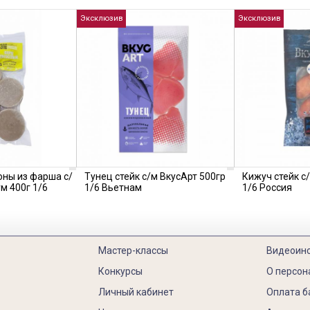
Эксклюзив
Эксклюзив
ны из фарша с/
Тунец стейк с/м ВкусАрт 500гр
Кижуч стейк с
м 400г 1/6
1/6 Вьетнам
1/6 Россия
Мастер-классы
Видеоин
Конкурсы
О персон
Личный кабинет
Оплата б