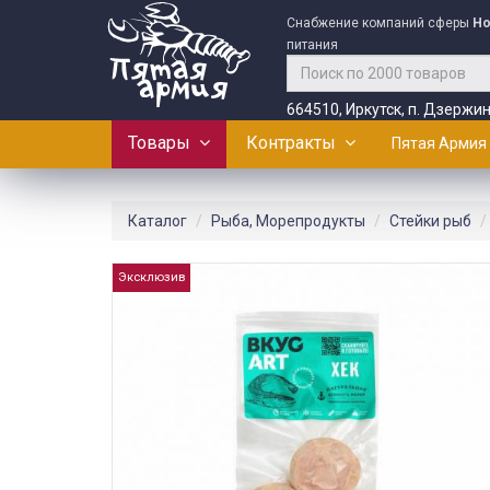
Снабжение компаний сферы
Ho
питания
664510, Иркутск, п. Дзержин
Товары
Контракты
Пятая Армия
Каталог
Рыба, Морепродукты
Стейки рыб
Эксклюзив