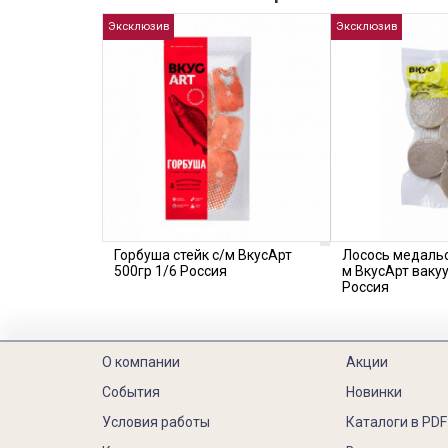
Эксклюзив
Эксклюзив
Горбуша стейк с/м ВкусАрт
Лосось медальо
500гр 1/6 Россия
м ВкусАрт вакуу
Россия
О компании
Акции
События
Новинки
Условия работы
Каталоги в PDF