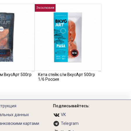
Эксклюзив
/м ВкусАрт 500гр
Кета стейк с/м ВкусАрт 500гр
1/6 Россия
струкция
Подписывайтесь:
альных данных
VK
анковскими картами
Telegram