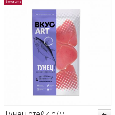
Эксклюзив
Тунец стейк с/м