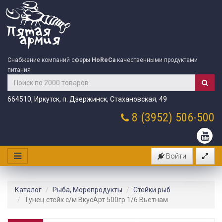
Снабжение компаний сферы
HoReCa
качественными продуктами
питания
664510, Иркутск, п. Дзержинск, Стахановская, 49
8 (3952)
506-500
Войти
Каталог
Рыба, Морепродукты
Стейки рыб
Тунец стейк с/м ВкусАрт 500гр 1/6 Вьетнам