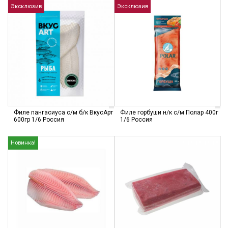
Эксклюзив
Эксклюзив
Филе пангасиуса с/м б/к ВкусАрт
Филе горбуши н/к с/м Полар 400г
600гр 1/6 Россия
1/6 Россия
Новинка!