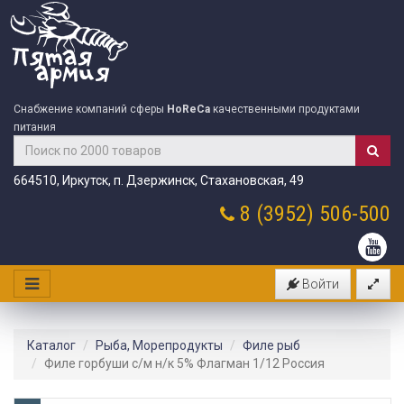
Снабжение компаний сферы
HoReCa
качественными продуктами
питания
664510, Иркутск, п. Дзержинск, Стахановская, 49
8 (3952)
506-500
Войти
Каталог
Рыба, Морепродукты
Филе рыб
Филе горбуши с/м н/к 5% Флагман 1/12 Россия