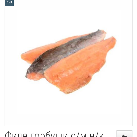
Хит
Филе горбуши с/м н/к