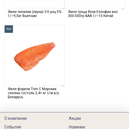
Филе тилапии (окунь) 3-5 унц 5%
Филе тунца блок Еллофин вес
1/~9,5кг Вьетнам
300-500гр ААА 1/~10 Китай
Хит
Филе форели Trim С Морские
сезоны cл/соль 2,4+ кг с/м в/у
Беларусь
О компании
Акции
События
Новинки