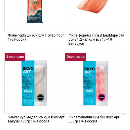
Филе горбуши н/к с/м Полар 400г
Филе форели Trim В БелМаре cл/
1/6 Россия
соль 1,2+ кг с/м в/у 1/~10
Беларусь
Эксклюзив
Эксклюзив
Пангасиус медальон с/м ВкусАрт
Филе тилапии с/м б/к ВкусАрт
вакуум 400гр 1/6 Россия
350гр 1/6 Россия