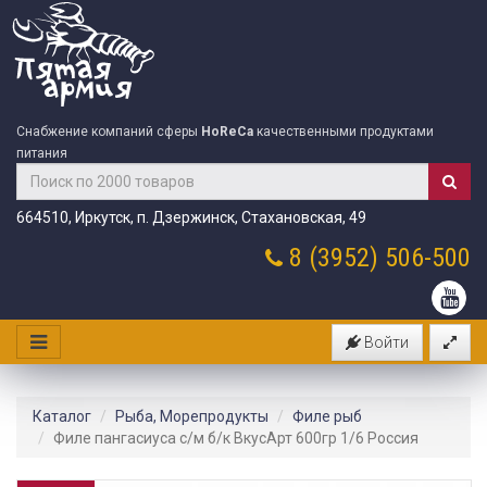
Снабжение компаний сферы
HoReCa
качественными продуктами
питания
664510, Иркутск, п. Дзержинск, Стахановская, 49
8 (3952)
506-500
Войти
Каталог
Рыба, Морепродукты
Филе рыб
Филе пангасиуса с/м б/к ВкусАрт 600гр 1/6 Россия