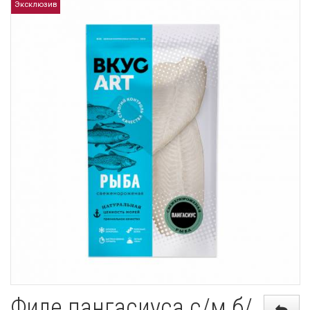
Эксклюзив
Филе пангасиуса с/м б/