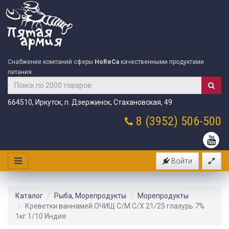
Снабжение компаний сферы
HoReCa
качественными продуктами
питания
664510, Иркутск, п. Дзержинск, Стахановская, 49
8 (3952)
506-500
Войти
Каталог
Рыба, Морепродукты
Морепродукты
Креветки ваннамей ОЧИЩ С/М С/Х 21/25 глазурь 7%
1кг 1/10 Индия