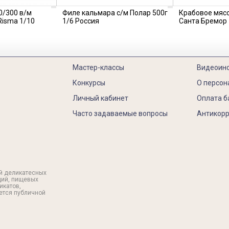
0/300 в/м
Филе кальмара с/м Полар 500г
Крабовое мясо
Risma 1/10
1/6 Россия
Санта Бремор 
Мастер-классы
Видеоин
Конкурсы
О персон
Личный кабинет
Оплата б
Часто задаваемые вопросы
Антикорр
й деликатесных
ций, пищевых
икатов,
яется публичной