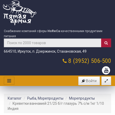
Снабжение компаний сферы
HoReCa
качественными продуктами
питания
664510, Иркутск, п. Дзержинск, Стахановская, 49
8 (3952)
506-500
Войти
Каталог
Рыба, Морепродукты
Морепродукты
Креветки ваннамей 21/25 б/г глазурь 7% с/м 1кг 1/10
Индия