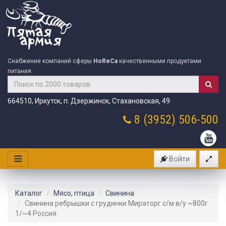
Снабжение компаний сферы
HoReCa
качественными продуктами
питания
664510, Иркутск, п. Дзержинск, Стахановская, 49
8 (3952)
506-500
Войти
Каталог
Мясо, птица
Свинина
Свинина ребрышки с грудинки Мираторг с/м в/у ~800г
1/~4 Россия