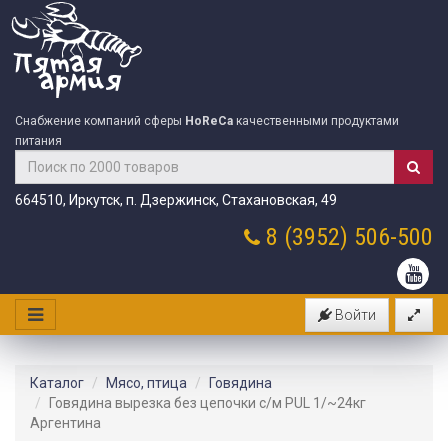
Снабжение компаний сферы
HoReCa
качественными продуктами
питания
664510, Иркутск, п. Дзержинск, Стахановская, 49
8 (3952)
506-500
Войти
Каталог
Мясо, птица
Говядина
Говядина вырезка без цепочки с/м PUL 1/~24кг
Аргентина