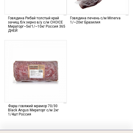
Говядина Рибай толстый край
Говядина печень с/м Minerva
зачищ б/к зерно в/у с/м CHOICE
1/~20кг Бразилия
Мираторг~5кг1/~10кг Россия 365
ДНЕЙ
Фарш говяжий мрамор 70/30
Black Angus Мираторг с/м 2кг
1/4шт Россия