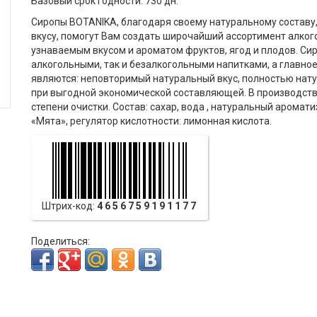
Базовый срок годности: 730 дн.
Сиропы BOTANIKA, благодаря своему натуральному составу
вкусу, помогут Вам создать широчайший ассортимент алког
узнаваемым вкусом и ароматом фруктов, ягод и плодов. Сиро
алкогольными, так и безалкогольными напитками, а главно
являются: неповторимый натуральный вкус, полностью нат
при выгодной экономической составляющей. В производств
степени очистки. Состав: сахар, вода , натуральный арома
«Мята», регулятор кислотности: лимонная кислота.
Штрих-код:
4656759191177
Поделиться: