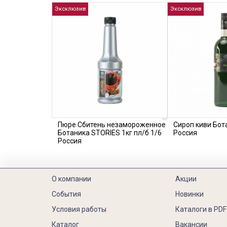
Эксклюзив
Эксклюзив
Пюре Сбитень незамороженное
Сироп киви Бота
Ботаника STORIES 1кг пл/б 1/6
Россия
Россия
О компании
Акции
События
Новинки
Условия работы
Каталоги в PDF
Каталог
Вакансии