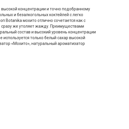
, высокой концентрации и точно подобранному
ольных и безалкогольных коктейлей с легко
п Botanika мохито отлично сочетается как с
е сразу же утоляет жажду. Преимуществами
уральный состав и высокий уровень концентрации
е используется только белый сахар высокой
тизатор «Мохито», натуральный ароматизатор