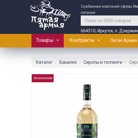
Снабжение компаний сферы
Ho
питания
664510, Иркутск, п. Дзержин
Товары
Контракты
Пятая Армия
Каталог
Бакалея
Сиропы и топпинги
Сиро
Эксклюзив