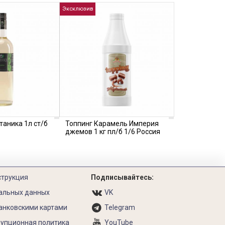
Эксклюзив
таника 1л ст/б
Топпинг Карамель Империя
джемов 1 кг пл/б 1/6 Россия
струкция
Подписывайтесь:
альных данных
VK
анковскими картами
Telegram
упционная политика
YouTube