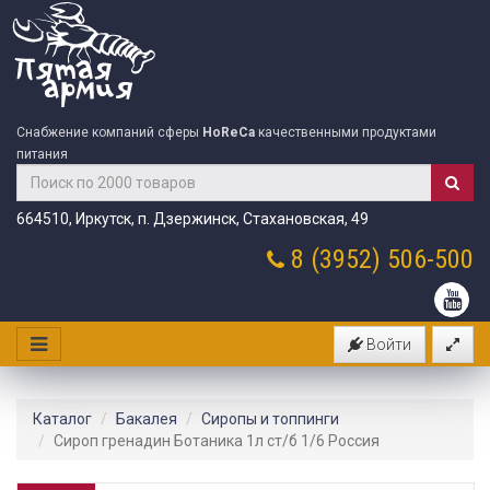
Снабжение компаний сферы
HoReCa
качественными продуктами
питания
664510, Иркутск, п. Дзержинск, Стахановская, 49
8 (3952)
506-500
Войти
Каталог
Бакалея
Сиропы и топпинги
Сироп гренадин Ботаника 1л ст/б 1/6 Россия