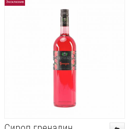
Эксклюзив
Сироп гренадин