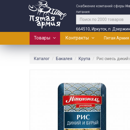
Снабжение компаний сферы
Ho
питания
664510, Иркутск, п. Дзержин
Товары
Контракты
Пятая Армия
Каталог
Бакалея
Крупа
Рис смесь дикий 