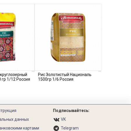
 круглозерный
Рис Золотистый Националь
 гр 1/12 Россия
1500гр 1/6 Россия
струкция
Подписывайтесь:
альных данных
VK
анковскими картами
Telegram