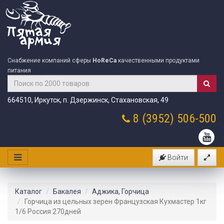
Снабжение компаний сферы
HoReCa
качественными продуктами
питания
664510, Иркутск, п. Дзержинск, Стахановская, 49
8 (3952)
506-500
Войти
Каталог
Бакалея
Аджика, Горчица
Горчица из цельных зерен Французская Кухмастер 1кг
1/6 Россия 270дней