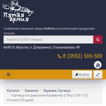
Снабжение компаний сферы
HoReCa
качественными продуктами
питания
664510, Иркутск, п. Дзержинск, Стахановская, 49
8 (3952)
506-500
Войти
Каталог
Бакалея
Аджика, Горчица
Горчица по-дижонски Кухмастер 210гр ст/б 1/12
Россия 270 дней