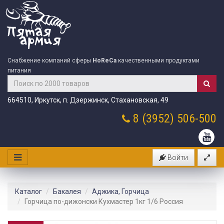
Снабжение компаний сферы
HoReCa
качественными продуктами
питания
664510, Иркутск, п. Дзержинск, Стахановская, 49
8 (3952)
506-500
Войти
Каталог
Бакалея
Аджика, Горчица
Горчица по-дижонски Кухмастер 1кг 1/6 Россия