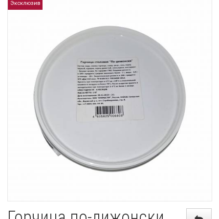
Эксклюзив
Горчица по-дижонски