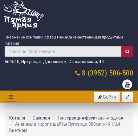
Снабжение компаний сферы
HoReCa
качественными продуктами
питания
664510, Иркутск, п. Дзержинск, Стахановская, 49
8 (3952)
506-500
Войти
Каталог
Бакалея
Консервация фруктово-ягодная
Ананасы в сиропе шайбы Луговица 580мл ж/б 1/24
Вьетнам