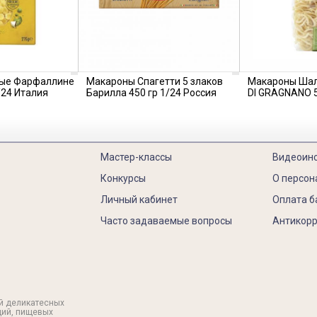
ые Фарфаллине
Макароны Спагетти 5 злаков
Макароны Шал
/24 Италия
Барилла 450 гр 1/24 Россия
DI GRAGNANO 5
Мастер-классы
Видеоин
Конкурсы
О персон
Личный кабинет
Оплата б
Часто задаваемые вопросы
Антикорр
й деликатесных
ций, пищевых