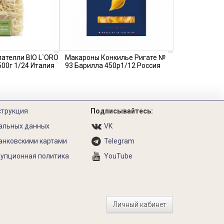
ателли BIO L`ORO
Макароны Конкилье Ригате №
00г 1/24 Италия
93 Барилла 450р1/12 Россия
струкция
Подписывайтесь:
альных данных
VK
анковскими картами
Telegram
упционная политика
YouTube
Личный кабинет