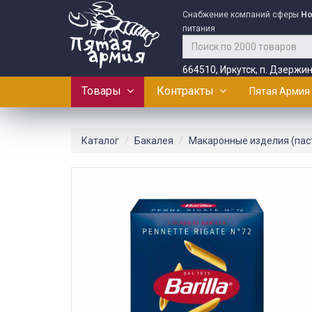
Снабжение компаний сферы
Ho
питания
664510, Иркутск, п. Дзержин
Товары
Контракты
Пятая Армия
Каталог
Бакалея
Макаронные изделия (пас