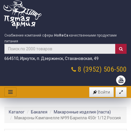
Снабжение компаний сферы
HoReCa
качественными продуктами
питания
664510, Иркутск, п. Дзержинск, Стахановская, 49
8 (3952)
506-500
Войти
Каталог
Бакалея
Макаронные изделия (паста)
Макароны Кампанелле №99 Барилла 450г 1/12 Россия