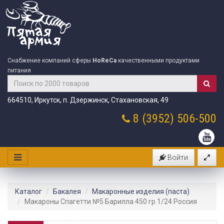
Снабжение компаний сферы
HoReCa
качественными продуктами
питания
664510, Иркутск, п. Дзержинск, Стахановская, 49
8 (3952)
506-500
Войти
Каталог
Бакалея
Макаронные изделия (паста)
Макароны Спагетти №5 Барилла 450 гр 1/24 Россия