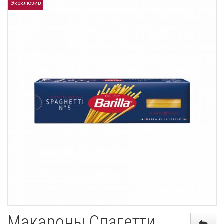
Эксклюзив
Макароны Спагетти