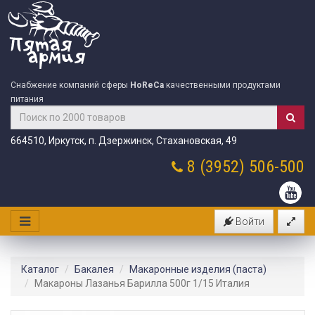
Снабжение компаний сферы
HoReCa
качественными продуктами
питания
664510, Иркутск, п. Дзержинск, Стахановская, 49
8 (3952)
506-500
Войти
Каталог
Бакалея
Макаронные изделия (паста)
Макароны Лазанья Барилла 500г 1/15 Италия