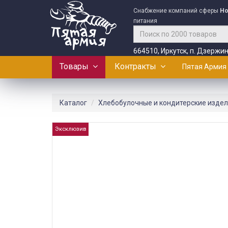
Снабжение компаний сферы
Ho
питания
664510, Иркутск, п. Дзержин
Товары
Контракты
Пятая Армия
Каталог
Хлебобулочные и кондитерские изде
Эксклюзив