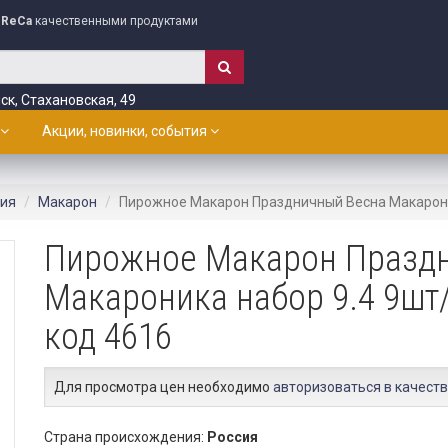
ReCa
качественными продуктами
ск, Стахановская, 49
Акции, новинки, события
лия
Макарон
Пирожное Макарон Праздничный Весна Макароник
Пирожное Макарон Празд
Макароника набор 9.4 9шт/
код 4616
Для просмотра цен необходимо
авторизоваться в качеств
Страна происхождения:
Россия