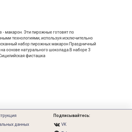
в - макарон. Эти пирожные готовят по
нными технологиями, используя исключительно
зысканный набор пирожных макарон Праздничный
на основе натурального шоколада.В наборе 3
ь,Сицилийская фисташка
струкция
Подписывайтесь:
альных данных
VK