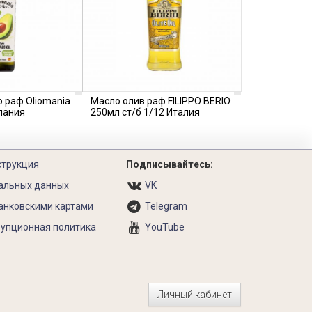
 раф Oliomania
Масло олив раф FILIPPO BERIO
пания
250мл ст/б 1/12 Италия
струкция
Подписывайтесь:
альных данных
VK
анковскими картами
Telegram
упционная политика
YouTube
Личный кабинет