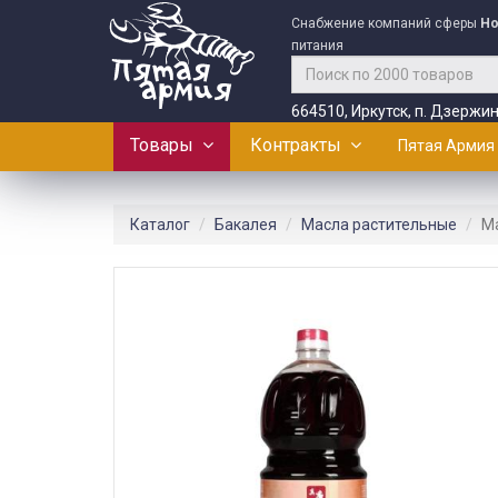
Снабжение компаний сферы
Ho
питания
664510, Иркутск, п. Дзержин
Товары
Контракты
Пятая Армия
Каталог
Бакалея
Масла растительные
Ма