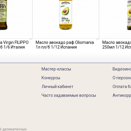
 Virgin FILIPPO
Масло авокадо раф Oliomania
Масло авокадо
/б 1/6 Италия
1л пл/б 1/12 Испания
250мл 1/12 Ис
Мастер-классы
Видеоин
Конкурсы
О персон
Личный кабинет
Оплата б
Часто задаваемые вопросы
Антикорр
й деликатесных