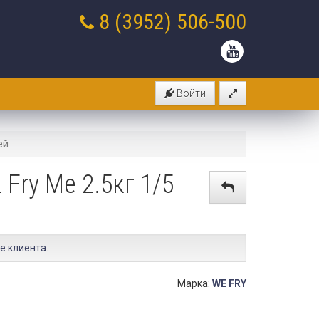
8 (3952)
506-500
Войти
ей
Fry Me 2.5кг 1/5
е клиента
.
Марка:
WE FRY