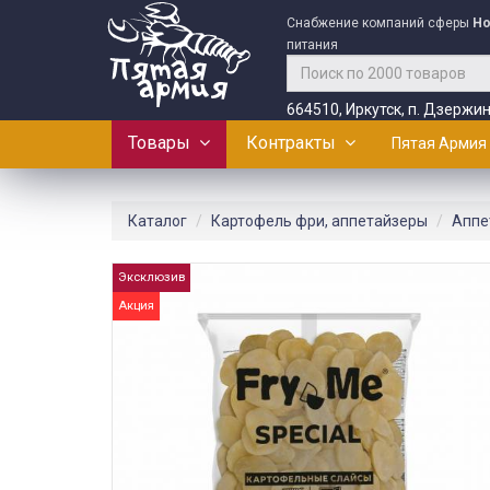
Снабжение компаний сферы
Ho
питания
664510, Иркутск, п. Дзержин
Товары
Контракты
Пятая Армия
Каталог
Картофель фри, аппетайзеры
Аппе
Эксклюзив
Акция