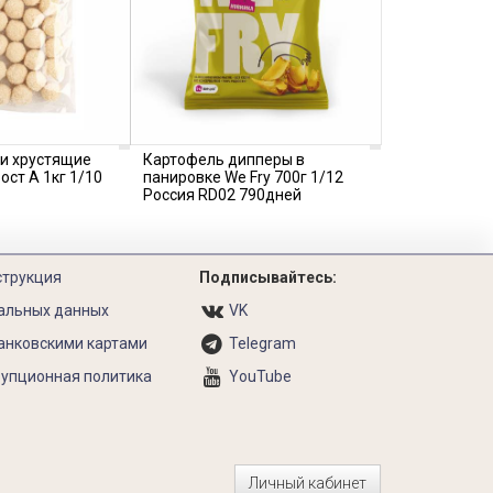
и хрустящие
Картофель дипперы в
ост А 1кг 1/10
панировке We Fry 700г 1/12
Россия RD02 790дней
струкция
Подписывайтесь:
альных данных
VK
анковскими картами
Telegram
упционная политика
YouTube
Личный кабинет