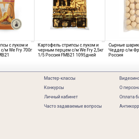
псы с луком и
Картофель стрипсы с луком и
Сырные шарик
с/м We Fry 700г
черным перцем с/м We Fry 2,5кг
Чеддер с/м Фр
MB21
1/5 Россия FMB21 1095дней
Россия
Мастер-классы
Видеоин
Конкурсы
О персон
Личный кабинет
Оплата б
Часто задаваемые вопросы
Антикорр