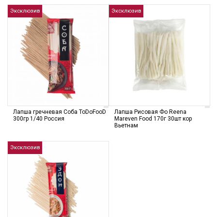
Эксклюзив
Эксклюзив
Лапша гречневая Соба ToDoFooD
Лапша Рисовая Фо Reena
300гр 1/40 Россия
Mareven Food 170г 30шт кор
Вьетнам
Эксклюзив