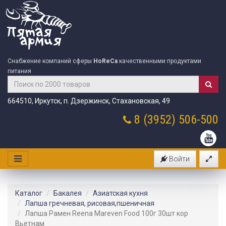
Снабжение компаний сферы
HoReCa
качественными продуктами
питания
664510, Иркутск, п. Дзержинск, Стахановская, 49
8 (3952)
506-500
Войти
Каталог
Бакалея
Азиатская кухня
Лапша гречневая, рисовая,пшеничная
Лапша Рамен Reena Mareven Food 100г 30шт кор
Вьетнам