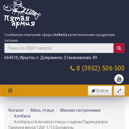
Снабжение компаний сферы
HoReCa
качественными продуктами
питания
664510, Иркутск, п. Дзержинск, Стахановская, 49
8 (3952)
506-500
Войти
Каталог
Мясо, птица
Мясная гастрономия
Колбаса
Колбаса с/в из мяса птицы с сыром Пармеджана
Галерея вкуса 120г 1/15 Беларусь