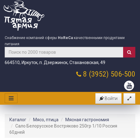
Снабжение компаний сферы
HoReCa
качественными продуктами
питания
664510, Иркутск, п. Дзержинск, Стахановская, 49
8 (3952)
506-500
Войти
Каталог
Мясо, птица
Мясная гастрономия
Сало Белорусское Востряково 250гр 1/10 Россия
60дней