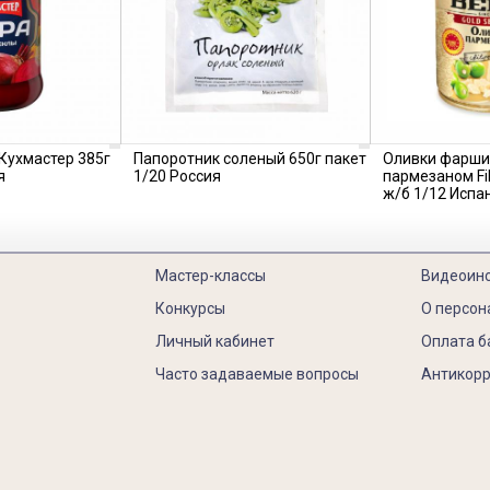
 Кухмастер 385г
Папоротник соленый 650г пакет
Оливки фарш
я
1/20 Россия
пармезаном Fil
ж/б 1/12 Испа
Мастер-классы
Видеоин
Конкурсы
О персон
Личный кабинет
Оплата б
Часто задаваемые вопросы
Антикорр