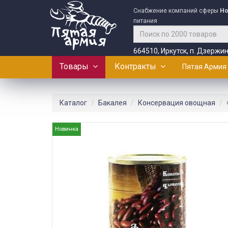
Снабжение компаний сферы
Ho
питания
664510, Иркутск, п. Дзержин
Товары
Контракты
Пятая Армия
Каталог
Бакалея
Консервация овощная
Новинка