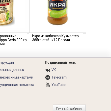
ированные
Икра из кабачков Кухмастер
ippo Berio 300 гр
385гр ст/б 1/12 Россия
ния
струкция
Подписывайтесь:
альных данных
VK
анковскими картами
Telegram
упционная политика
YouTube
Личный кабинет