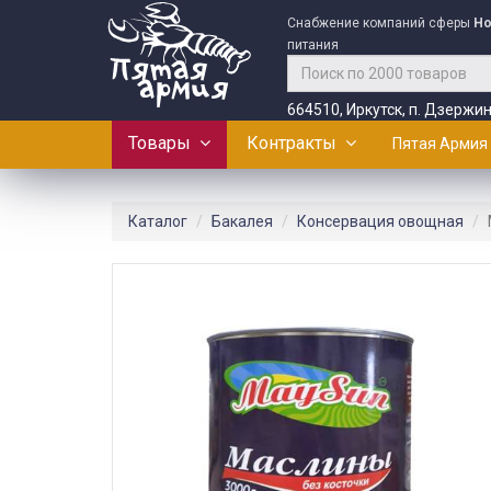
Снабжение компаний сферы
Ho
питания
664510, Иркутск, п. Дзержин
Товары
Контракты
Пятая Армия
Каталог
Бакалея
Консервация овощная