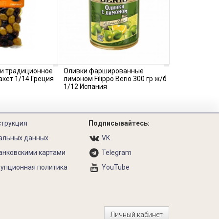
ти традиционное
Оливки фаршированные
акет 1/14 Греция
лимоном Filippo Berio 300 гр ж/б
1/12 Испания
струкция
Подписывайтесь:
альных данных
VK
анковскими картами
Telegram
упционная политика
YouTube
Личный кабинет