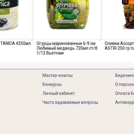
OTANICA 4250мл
Огурцы маринованные 6-9 см
Оливки Ассор
Любимый медведь 720мл ст/б
ASTIR 250 гр п
1/12 Вьетнам
Мастер-классы
Видеоин
Конкурсы
О персон
Личный кабинет
Оплата б
Часто задаваемые вопросы
Антикорр