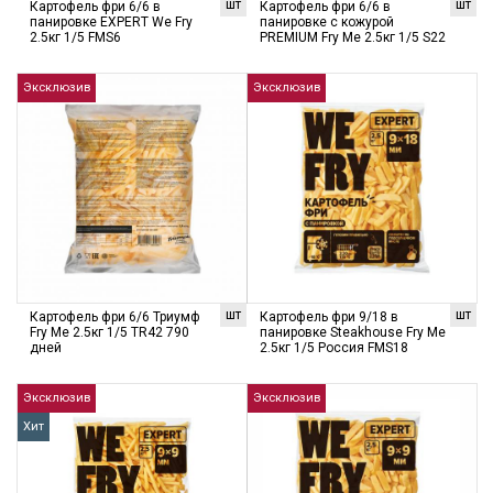
шт
шт
Картофель фри 6/6 в
Картофель фри 6/6 в
панировке EXPERT We Fry
панировке с кожурой
2.5кг 1/5 FMS6
PREMIUM Fry Me 2.5кг 1/5 S22
Эксклюзив
Эксклюзив
шт
шт
Картофель фри 6/6 Триумф
Картофель фри 9/18 в
Fry Me 2.5кг 1/5 TR42 790
панировке Steakhouse Fry Me
дней
2.5кг 1/5 Россия FMS18
Эксклюзив
Эксклюзив
Хит