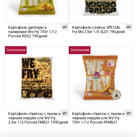
шт
шт
Картофель дипперы в
Картофель слайсы SPECIAL
панировке We Fry 700г 1/12
Fry Me 2.5кг 1/5 SL01 790дней
Россия RD02 790дней
Эксклюзив
Эксклюзив
шт
шт
Картофель стрипсы с луком и
Картофель стрипсы с луком и
черным перцем с/м We Fry
черным перцем с/м We Fry
2,5кг 1/5 Россия FMB21 1095дней
700г 1/12 Россия RFMB21