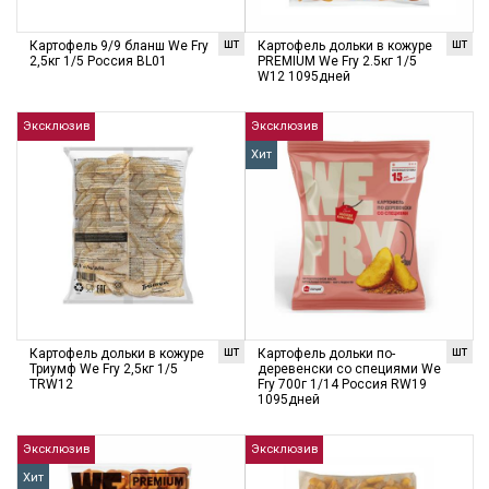
шт
шт
Картофель 9/9 бланш We Fry
Картофель дольки в кожуре
2,5кг 1/5 Россия BL01
PREMIUM We Fry 2.5кг 1/5
W12 1095дней
Эксклюзив
Эксклюзив
Хит
шт
шт
Картофель дольки в кожуре
Картофель дольки по-
Триумф We Fry 2,5кг 1/5
деревенски со специями We
TRW12
Fry 700г 1/14 Россия RW19
1095дней
Эксклюзив
Эксклюзив
Хит