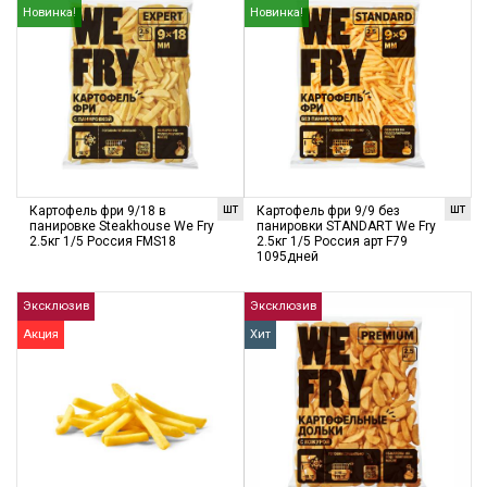
Новинка!
Новинка!
шт
шт
Картофель фри 9/18 в
Картофель фри 9/9 без
панировке Steakhouse We Fry
панировки STANDART We Fry
2.5кг 1/5 Россия FMS18
2.5кг 1/5 Россия арт F79
1095дней
Эксклюзив
Эксклюзив
Акция
Хит