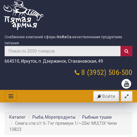
Снабжение компаний сферы
HoReCa
качественными продуктами
питания
664510, Иркутск, п. Дзержинск, Стахановская, 49
8 (3952)
506-500
Войти
Каталог
Рыба, Морепродукты
Рыбные тушки
Семга с/м с/г 6-7 кг премиум 1/~20кг MULTIX Чили
10823