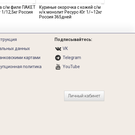
а с/м филе ПАКЕТ
Куриные окорочка с кожей с/м
 1/12,5кг Россия
н/к монолит Ресурс-Юг 1/~12кг
Россия 365дней
струкция
Подписывайтесь:
альных данных
VK
анковскими картами
Telegram
упционная политика
YouTube
Личный кабинет