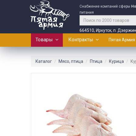
Снабжение компаний сферы
Ho
питания
664510, Иркутск, п. Дзержин
Товары
Контракты
Пятая Армия
Каталог
Мясо, птица
Птица
Курица
Ку