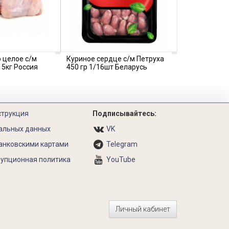
 целое с/м
Куриное сердце с/м Петруха
5кг Россия
450 гр 1/16шт Беларусь
струкция
Подписывайтесь:
альных данных
VK
анковскими картами
Telegram
упционная политика
YouTube
Личный кабинет