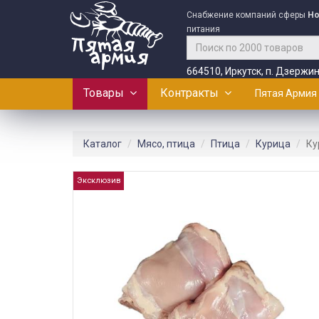
Снабжение компаний сферы
Ho
питания
664510, Иркутск, п. Дзержин
Товары
Контракты
Пятая Армия
Каталог
Мясо, птица
Птица
Курица
Ку
Эксклюзив