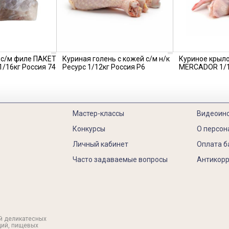
 с/м филе ПАКЕТ
Куриная голень с кожей с/м н/к
Куриное крыло
1/16кг Россия 74
Ресурс 1/12кг Россия Р6
MERCADOR 1/1
Мастер-классы
Видеоин
Конкурсы
О персон
Личный кабинет
Оплата б
Часто задаваемые вопросы
Антикорр
й деликатесных
ций, пищевых