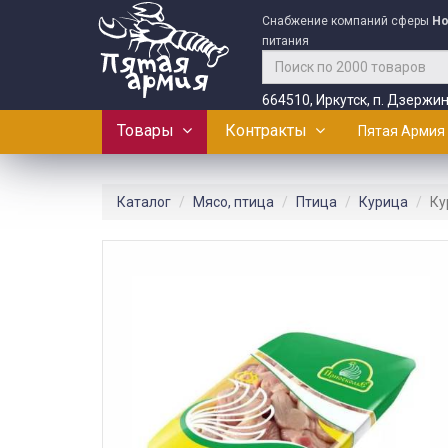
Снабжение компаний сферы
Ho
питания
664510, Иркутск, п. Дзержин
Товары
Контракты
Пятая Армия
Каталог
Мясо, птица
Птица
Курица
Ку