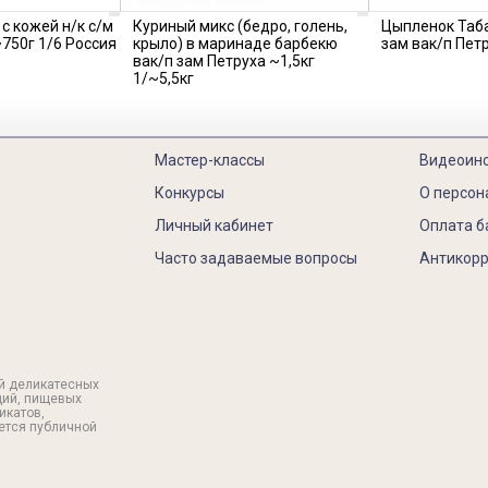
с кожей н/к с/м
Куриный микс (бедро, голень,
Цыпленок Таб
~750г 1/6 Россия
крыло) в маринаде барбекю
зам вак/п Пет
вак/п зам Петруха ~1,5кг
1/~5,5кг
Мастер-классы
Видеоин
Конкурсы
О персон
Личный кабинет
Оплата б
Часто задаваемые вопросы
Антикорр
й деликатесных
ций, пищевых
икатов,
яется публичной