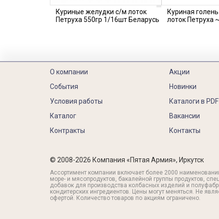
Куриные желудки с/м лоток
Куриная голень 
Петруха 550гр 1/16шт Беларусь
лоток Петруха 
О компании
Акции
События
Новинки
Условия работы
Каталоги в PDF
Каталог
Вакансии
Контракты
Контакты
© 2008-2026 Компания «Пятая Армия», Иркутск
Ассортимент компании включает более 2000 наименовани
море- и мясопродуктов, бакалейной группы продуктов, спе
добавок для производства колбасных изделий и полуфабр
кондитерских ингредиентов. Цены могут меняться. Не явл
офертой. Количество товаров по акциям ограничено.