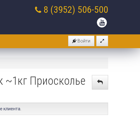
8 (3952)
506-500
Войти
к ~1кг Приосколье
е клиента
.