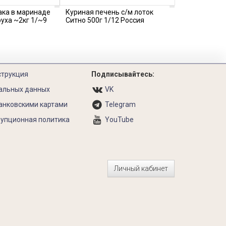
ака в маринаде
Куриная печень с/м лоток
руха ~2кг 1/~9
Ситно 500г 1/12 Россия
струкция
Подписывайтесь:
альных данных
VK
анковскими картами
Telegram
упционная политика
YouTube
Личный кабинет