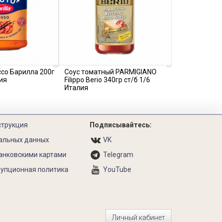
ссо Барилла 200г
Соус томатный PARMIGIANO
ия
Filippo Berio 340гр ст/б 1/6
Италия
струкция
Подписывайтесь:
альных данных
VK
анковскими картами
Telegram
упционная политика
YouTube
Личный кабинет