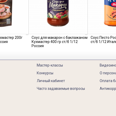
хмастер 200г
Соус для макарон с баклажаном
Соус Песто Ро
оссия
Кухмастер 400 гр ст/б 1/12
ст/б 1/12 Итал
Россия
Мастер-классы
Видеоин
Конкурсы
О персон
Личный кабинет
Оплата б
Часто задаваемые вопросы
Антикорр