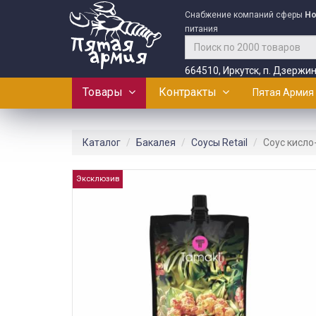
Снабжение компаний сферы
Ho
питания
664510, Иркутск, п. Дзержин
Товары
Контракты
Пятая Армия
Каталог
Бакалея
Соусы Retail
Соус кисло
Эксклюзив