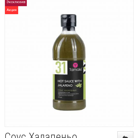
Эксклюзив
Акция
Соус Халапеньо