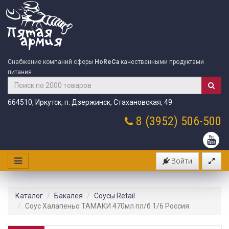
Снабжение компаний сферы
HoReCa
качественными продуктами
питания
664510, Иркутск, п. Дзержинск, Стахановская, 49
8 (3952)
506-500
Войти
Каталог
Бакалея
Соусы Retail
Соус Халапеньо ТАМАКИ 470мл пл/б 1/6 Россия