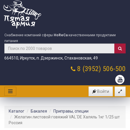
Снабжение компаний сферы
HoReCa
качественными продуктами
питания
664510, Иркутск, п. Дзержинск, Стахановская, 49
8 (3952)
506-500
Войти
Каталог
Бакалея
Приправы, специи
Желатин листовой говяжий VAL`DE Халяль 1кг 1/25 шт
Россия