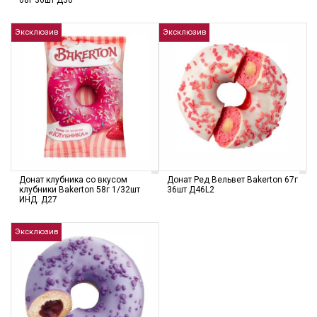
68г 36шт Д30
Эксклюзив
Эксклюзив
Донат клубника со вкусом
Донат Ред Вельвет Bakerton 67г
клубники Bakerton 58г 1/32шт
36шт Д46L2
ИНД. Д27
Эксклюзив