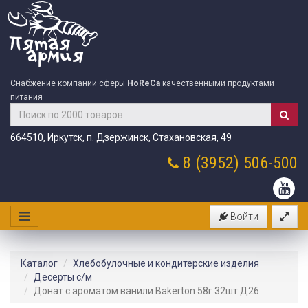
Снабжение компаний сферы
HoReCa
качественными продуктами
питания
664510, Иркутск, п. Дзержинск, Стахановская, 49
8 (3952)
506-500
Войти
Каталог
Хлебобулочные и кондитерские изделия
Десерты с/м
Донат с ароматом ванили Bakerton 58г 32шт Д26